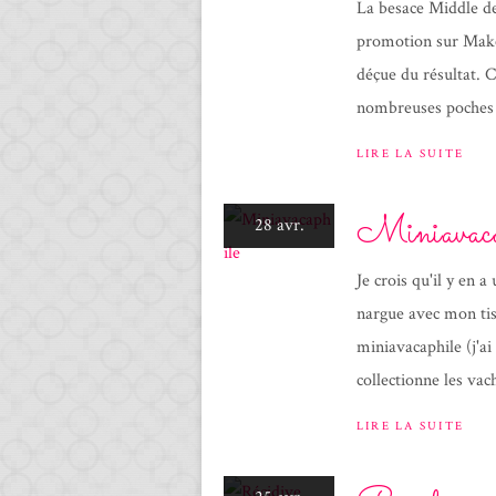
La besace Middle de
promotion sur Maker
déçue du résultat. C
nombreuses poches d
LIRE LA SUITE
Miniavaca
28 avr.
Je crois qu'il y en a
nargue avec mon tis
miniavacaphile (j'ai
collectionne les vach
LIRE LA SUITE