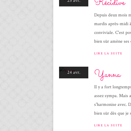
Récidive
25 avr.
Depuis deux mois mai
mardis après-midi à
conviviale. C'est p
bien sûr amène ses c
LIRE LA SUITE
Yanna
24 avr.
Il y a fort longtemp
assez sympa. Mais al
s'harmonise avec. D
bien sûr dès que je s
LIRE LA SUITE