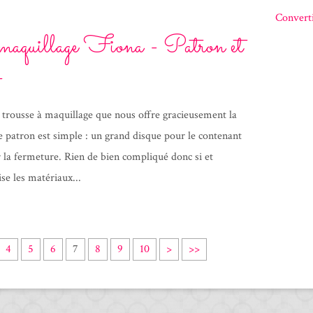
Converti
maquillage Fiona - Patron et
e trousse à maquillage que nous offre gracieusement la
e patron est simple : un grand disque pour le contenant
r la fermeture. Rien de bien compliqué donc si et
ise les matériaux...
2
3
4
5
4
5
6
7
8
9
10
>
>>
0
0
0
0