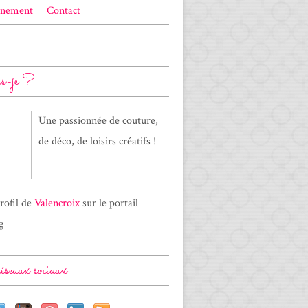
nement
Contact
is-je ?
Une passionnée de couture,
de déco, de loisirs créatifs !
profil de
Valencroix
sur le portail
g
seaux sociaux