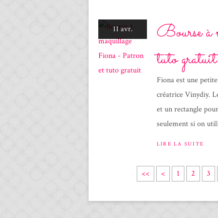
Bourse à 
11 avr.
tuto gratuit
Fiona est une petit
créatrice Vinydiy. L
et un rectangle pou
seulement si on util
LIRE LA SUITE
<<
<
1
2
3