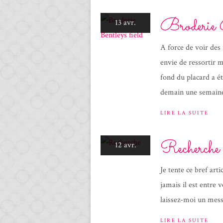
Broderie B
13 avr.
A force de voir des 
envie de ressortir m
fond du placard a 
demain une semaine
LIRE LA SUITE
Recherche
12 avr.
Je tente ce bref arti
jamais il est entre 
laissez-moi un mes
LIRE LA SUITE