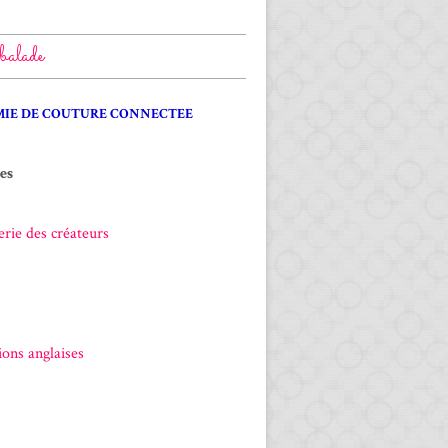
balade
IE DE COUTURE CONNECTEE
es
rie des créateurs
ons anglaises