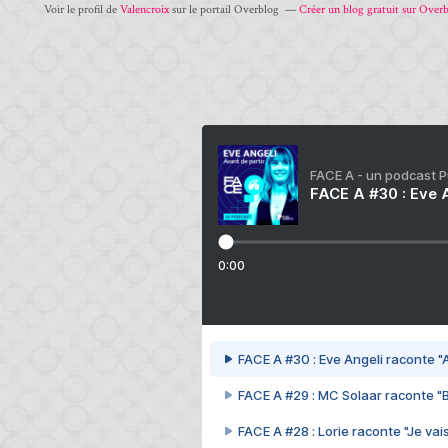
Voir le profil de
Valencroix
sur le portail Overblog
Créer un blog gratuit sur Over
FACE A - un podcast 
FACE A #30 : Eve A
0:00
FACE A #30 : Eve Angeli raconte "A
FACE A #29 : MC Solaar raconte "
FACE A #28 : Lorie raconte "Je vais