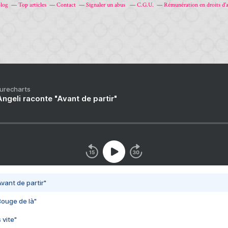
blog
Top articles
Contact
Signaler un abus
C.G.U.
Rémunération en droits d'
Purecharts
ngeli raconte "Avant de partir"
vant de partir"
Bouge de là"
 vite"