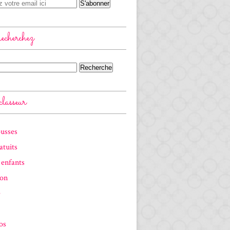
echerchez
asseur
ousses
atuits
 enfants
ion
e
os