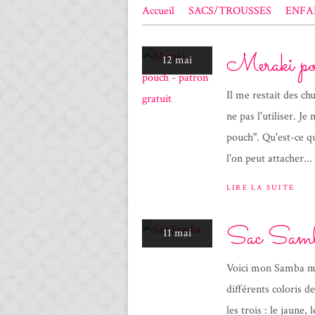
Accueil
SACS/TROUSSES
ENFA
Meraki pou
12 mai
Il me restait des chu
ne pas l'utiliser. J
pouch". Qu'est-ce q
l'on peut attacher...
LIRE LA SUITE
Sac Sam
11 mai
Voici mon Samba nu
différents coloris de
les trois : le jaune,