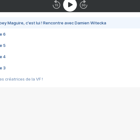
bey Maguire, c'est lui ! Rencontre avec Damien Witecka
e 6
e 5
e 4
e 3
s créatrices de la VF !
e 2
e 1
e Mektoub My Love arrive enfin ! Rencontre avec Shaïn Boumedine et Sal
i : après Toni en famille
elle réalise le bouleversant Dites lui que je l'aime