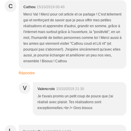
C
Cathou
15/10/2019 00:40
Merci Val ! Merci pour cet article et ce partage ! C'est tellement
gai et renforçant de savoir que je peux offrir mes petites
réalisations et apprendre d'autrui, grandir en somme, grâce à
l'internet mais surtout grâce à l'ouverture, la "positivité", en un
mot, l'humanité de belles personnes comme toi ! Merci aussi à
tes amies qui viennent visiter "Cathou coud et Lili rit" (et
pourquoi pas s'abonner!). J'espère sincèrement qu'avec elles
aussi, je pourrai échanger et améliorer un peu nos vies,
ensemble ! Bisous ! Cathou
Répondre
V
Valencroix
15/10/2019 21:30
Je t'avais promis un petit coup de pouce que j'ai
réalisé avec plaisir. Tes réalisations sont
exceptionnelles.<br /> Gros bisous
L